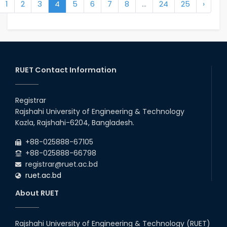
1
2
3
4
5
6
7
8
...
24
25
›
RUET Contact Information
Registrar
Rajshahi University of Engineering & Technology
Kazla, Rajshahi-6204, Bangladesh.
+88-025888-67105
+88-025888-66798
registrar@ruet.ac.bd
ruet.ac.bd
About RUET
Rajshahi University of Engineering & Technology (RUET)