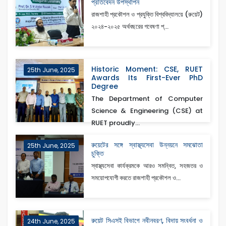
প্রতিবেদন উপস্থাপন
রাজশাহী প্রকৌশল ও প্রযুক্তি বিশ্ববিদ্যালয়ে (রুয়েট)
২০২৪-২০২৫ অর্থবছরের গবেষণা প্...
Historic Moment: CSE, RUET
25th June, 2025
Awards Its First-Ever PhD
Degree
The Department of Computer
Science & Engineering (CSE) at
RUET proudly...
রুয়েটের সঙ্গে স্বাস্থ্যসেবা উন্নয়নে সমঝোতা
25th June, 2025
চুক্তি
স্বাস্থ্যসেবা কার্যক্রমকে আরও সমন্বিত, সহজতর ও
সময়োপযোগী করতে রাজশাহী প্রকৌশল ও...
রুয়েট সিএসই বিভাগে নবীনবরণ, বিদায় সংবর্ধনা ও
24th June, 2025